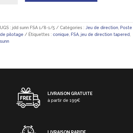
Jeu
de
direction
FSA
UGS :
jdd sunn FSA 1/8-1/5
Catégories :
Jeu de direction
,
Poste
-
de pilotage
Étiquettes :
conique
,
FSA
,
jeu de direction tapered
,
1.8/1.5,
sunn
A-
headset
semi-
intégré
Noir
-
Spécifique
SUNN
LIVRAISON GRATUITE
à partir de 199€
LIVRAISON RAPIDE