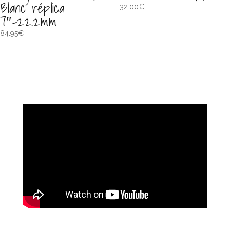
Blanc réplica
32.00
€
7″-22.2mm
84.95
€