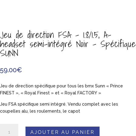
Jeu de direction FSA – 1.8/1.5, A-
headset semi-intégré Noir – Spécifique
SUNN
59.00
€
Jeu de direction spécifique pour tous les bmx Sunn « Prince
FINEST », « Royal Finest » et « Royal FACTORY »
Jeu FSA spécifique semi intégré. Vendu complet avec les
coupelles alu, les roulements, le capot
quantité
AJOUTER AU PANIER
de