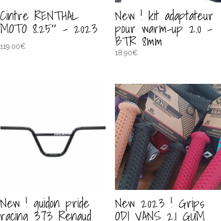
Cintre RENTHAL
New ! kit adaptateur
MOTO 8.25″ – 2023
pour warm-up 2.0 –
BTR 8mm
119.00
€
18.90
€
New ! guidon pride
New 2023 ! Grips
racing 373 Renaud
ODI VANS 2.1 GUM