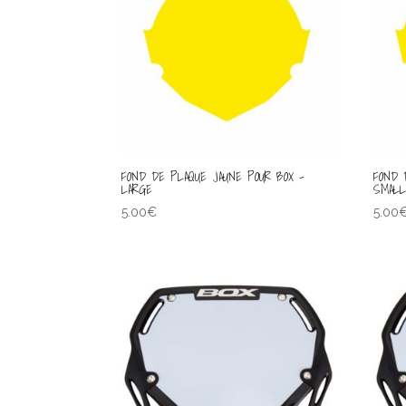
FOND DE PLAQUE JAUNE POUR BOX –
FOND 
LARGE
SMAL
5.00
€
5.00