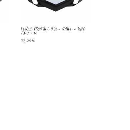
PLAQUE FRONTALE BOX – SMALL – AVEC
FOND + N°
33.00
€