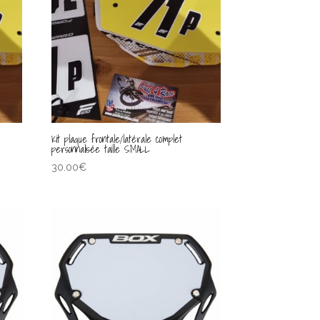
Kit plaque frontale/latérale complet
personnalisée taille SMALL
30.00
€