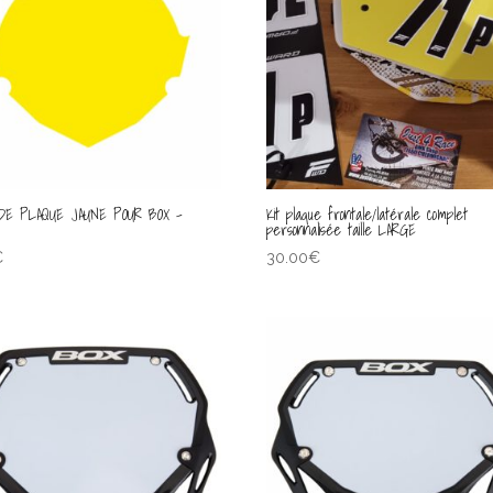
DE PLAQUE JAUNE POUR BOX –
Kit plaque frontale/latérale complet
L
personnalisée taille LARGE
€
30.00
€