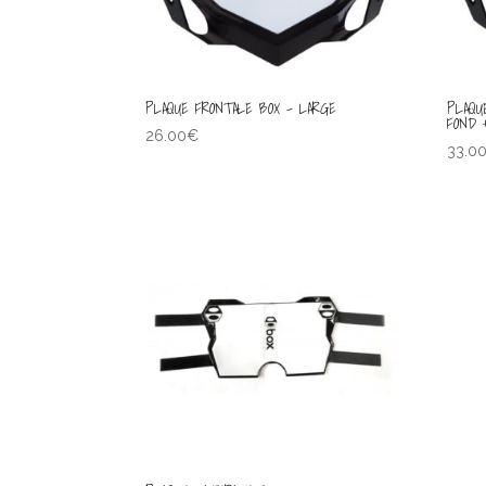
PLAQUE FRONTALE BOX – LARGE
PLAQU
FOND 
26.00
€
33.0