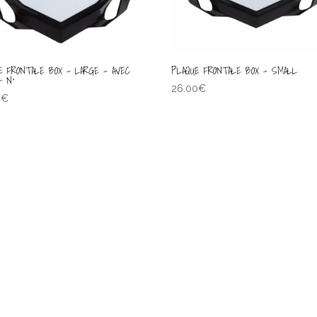
E FRONTALE BOX – LARGE – AVEC
PLAQUE FRONTALE BOX – SMALL
+ N°
26.00
€
0
€