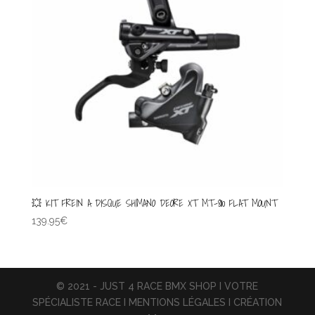
💥 KIT FREIN A DISQUE SHIMANO DEORE XT MT-8110 FLAT MOUNT
139.95
€
© 2021 - JUST 4 RACE BMX SHOP I VOTRE
SPÉCIALISTE RACE I MENTIONS LÉGALES I CRÉATION