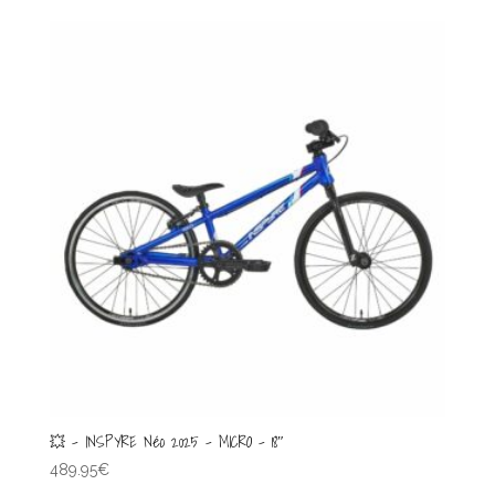
💥 – INSPYRE Néo 2025 – MICRO – 18″
489.95
€