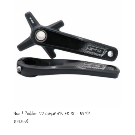
New ! Pédalier SD Components BB-85 – 155MM
199.95
€