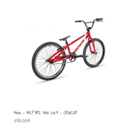
189.95€.
149.00€.
New – INSPYRE Néo 2024 – CRUISER
489.95
€