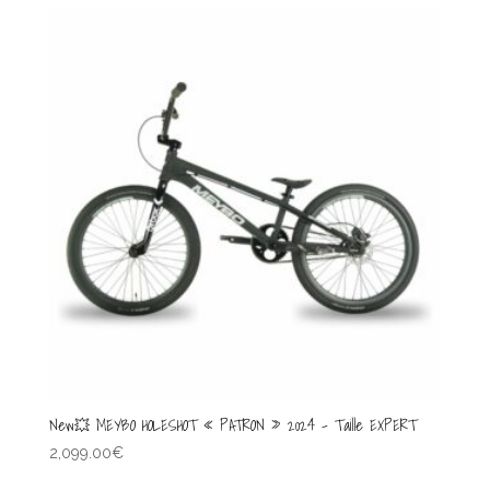
New💥 MEYBO HOLESHOT « PATRON » 2024 – Taille EXPERT
2,099.00
€