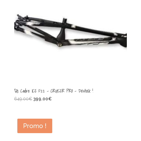
🚀 Cadre ICE F22 – CRUISER PRO – Déstock !
Le
Le
649.00
€
399.00
€
prix
prix
initial
actuel
était :
est :
Promo !
649.00€.
399.00€.