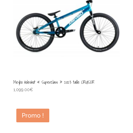
Meybo Holeshot « Superclass » 2023 taille CRUISER
1,099.00
€
Promo !