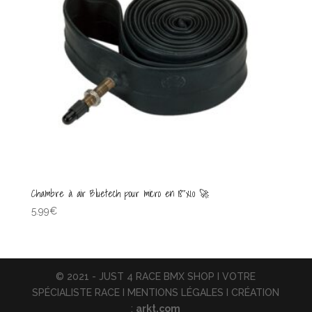
Chambre à air Bluetech pour micro en 18″x1.0 🚀
5.99
€
© 2021 - JUST 4 RACE BMX SHOP I VOTRE
SPÉCIALISTE RACE I MENTIONS LÉGALES I CRÉATION
:
arkt.com