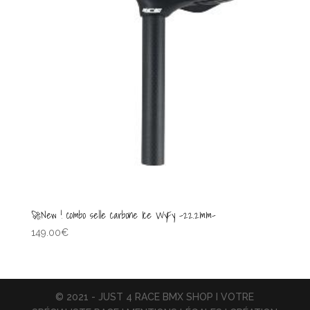
🚀New ! combo selle carbone Ice WyFy -22.2mm-
149.00
€
© 2021 - JUST 4 RACE BMX SHOP I VOTRE