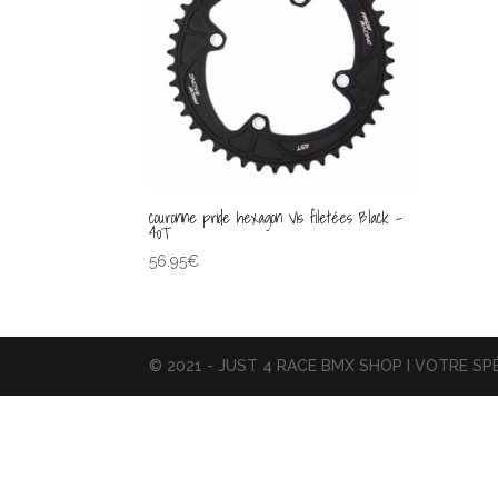
couronne pride hexagon Vis filetées Black –
40T
56.95
€
© 2021 - JUST 4 RACE BMX SHOP I VOTRE SPÉ