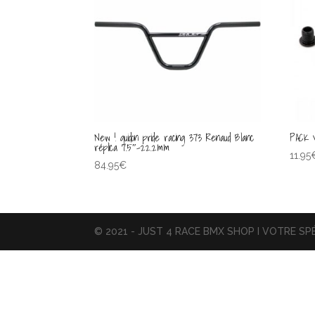
New ! guidon pride racing 373 Renaud Blanc
PACK 
réplica 7.5″-22.2mm
11.95
84.95
€
© 2021 - JUST 4 RACE BMX SHOP I VOTRE SPÉ