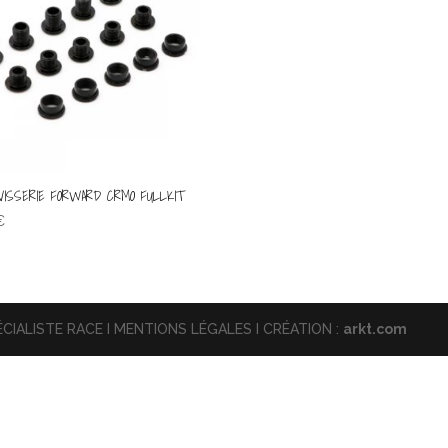
VISSERIE FORWARD CRMO FULLKIT
€
CIALISTE RACE I MENTIONS LÉGALES I CRÉATION :
arkt.com