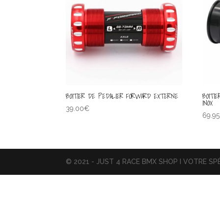
BOITIER DE PEDALIER FORWARD EXTERNE
BOITI
INOX
39.00
€
69.95
© 2021 - JUST 4 RACE BMX SHOP I VOTRE SPÉ