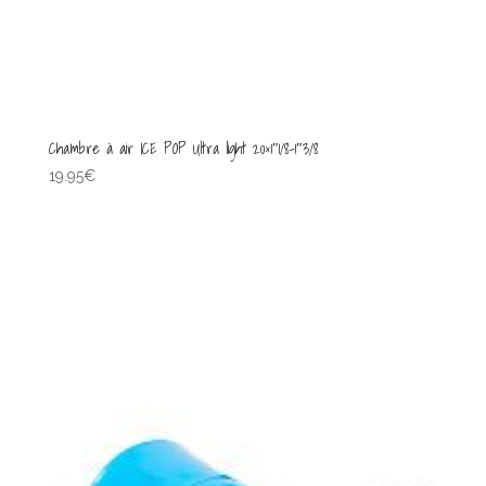
Chambre à air ICE POP Ultra light 20×1″1/8-1″3/8
19.95
€