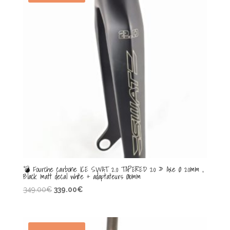
💣 Fourche carbone ICE SWAT 2.0 TAPERED 20 » Axe Ø 20mm ,
Black matt decal white + adaptateurs Ø10mm
Le
Le
349.00
€
339.00
€
prix
prix
initial
actuel
était :
est :