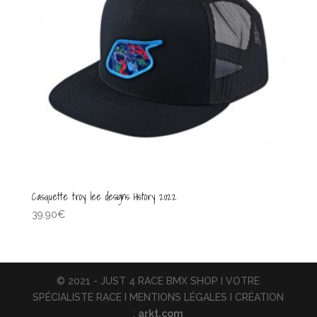
Casquette troy lee designs History 2022
39.90
€
© 2021 - JUST 4 RACE BMX SHOP I VOTRE
SPÉCIALISTE RACE I MENTIONS LÉGALES I CRÉATION
:
arkt.com