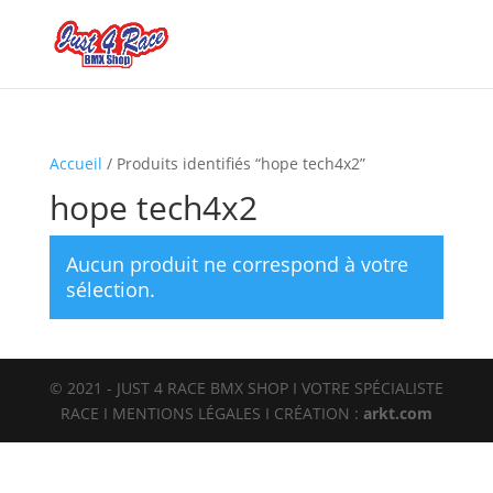
Accueil
/ Produits identifiés “hope tech4x2”
hope tech4x2
Aucun produit ne correspond à votre
sélection.
© 2021 - JUST 4 RACE BMX SHOP I VOTRE SPÉCIALISTE
RACE I MENTIONS LÉGALES I CRÉATION :
arkt.com