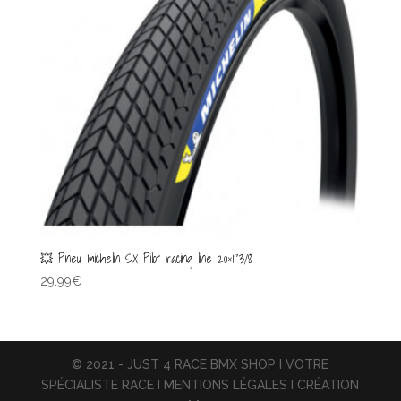
💥 Pneu michelin SX Pilot racing line 20×1″3/8
29.99
€
© 2021 - JUST 4 RACE BMX SHOP I VOTRE
SPÉCIALISTE RACE I MENTIONS LÉGALES I CRÉATION