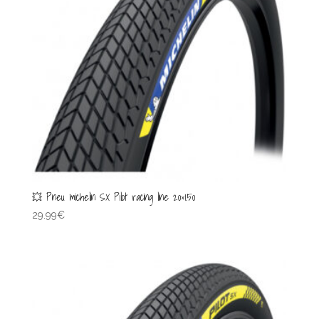
💥 Pneu michelin SX Pilot racing line 20×1.50
29.99
€