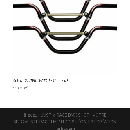
Cintre RENTHAL MOTO 8.25″ – 2023
119.00
€
© 2021 - JUST 4 RACE BMX SHOP I VOTRE
SPÉCIALISTE RACE I MENTIONS LÉGALES I CRÉATION
:
arkt.com