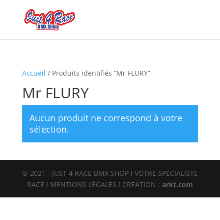
Accueil
/ Produits identifiés “Mr FLURY”
Mr FLURY
Aucun produit ne correspond à votre
sélection.
© 2021 - JUST 4 RACE BMX SHOP I VOTRE SPÉCIALISTE
RACE I MENTIONS LÉGALES I CRÉATION :
arkt.com