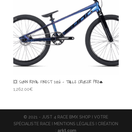
💥 SUNN ROYAL FINEST 2026 – TAILLE CRUISER PRO🔥
1,262.00
€
© 2021 - JUST 4 RACE BMX SHOP I VOTRE
SPÉCIALISTE RACE I MENTIONS LÉGALES I CRÉATION
:
arkt.com