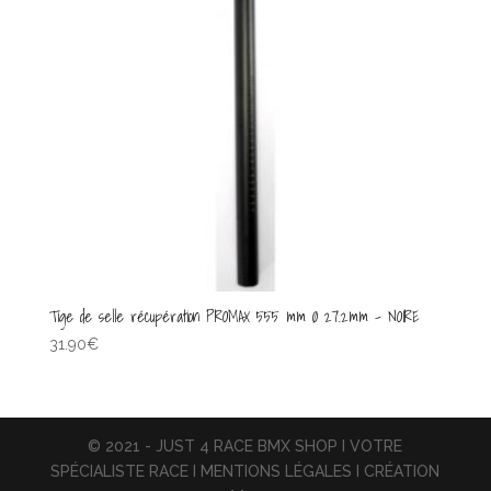
Tige de selle récupération PROMAX 555 mm Ø 27.2mm – NOIRE
31.90
€
© 2021 - JUST 4 RACE BMX SHOP I VOTRE
SPÉCIALISTE RACE I MENTIONS LÉGALES I CRÉATION