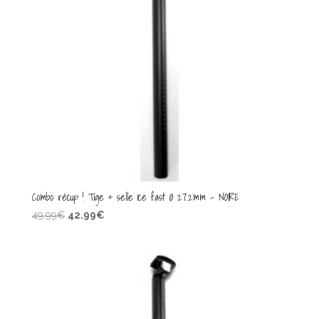
Combo récup ! Tige + selle ice fast Ø 27.2mm – NOIRE
Le
Le
49.99
€
42.99
€
prix
prix
initial
actuel
était :
est :
49.99€.
42.99€.