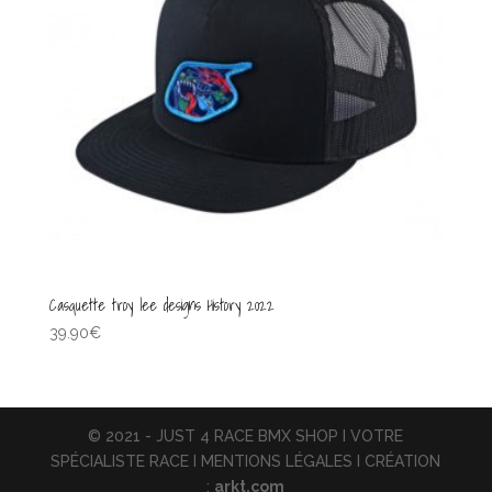
Casquette troy lee designs History 2022
39.90
€
© 2021 - JUST 4 RACE BMX SHOP I VOTRE
SPÉCIALISTE RACE I MENTIONS LÉGALES I CRÉATION
:
arkt.com