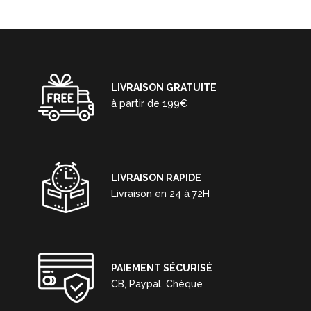
7075
CNC
-
Noir
-
16
LIVRAISON GRATUITE
DENTS
à partir de 199€
LIVRAISON RAPIDE
Livraison en 24 à 72H
PAIEMENT SÉCURISÉ
CB, Paypal, Chèque