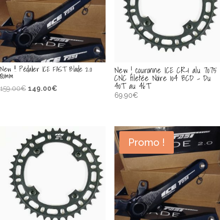
New !! Pédalier ICE FAST Blade 2.0
New ! couronne ICE CR-1 alu 7075
180mm
CNC filetée Noire 104 BCD – Du
40T au 46T
Le
Le
159.00
€
149.00
€
69.90
€
prix
prix
initial
actuel
était :
est :
159.00€.
149.00€.
Promo !