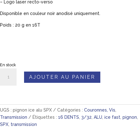
– Logo laser recto-verso
Disponible en couleur noir anodisé uniquement.
Poids : 20 g en 16T
En stock
quantité
AJOUTER AU PANIER
de
New
!
Pignon
BMX
UGS :
pignon ice alu SPX
Catégories :
Couronnes, Vis
,
ICE
Transmission
Étiquettes :
16 DENTS
,
3/32
,
ALU
,
ice fast
,
pignon
,
SPX
SPX
,
transmission
3/32
Aluminium