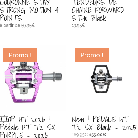
COURONNE STAY
TENDEURS DE
STRONG MOTION 4
CHAINE FORWARD
POINTS
ST-10 Black
à partir de
59.95
€
13.95
€
Promo !
Promo !
💥OP HT 2026 !
New ! PEDALE HT
Pédale HT T2 SX
T2 SX Black – 2025
PURPLE – 2026
Le
Le
169.95
€
155.00
€