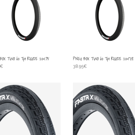
OX TWO 60 Tpi RIGIDE 20×1.75
PNEU BOX TWO 60 Tpi RIGIDE 20×1″1/8
€
38.95
€