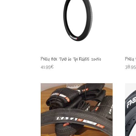
PNEU BOX TWO 60 Tpi RIGIDE 20×1.50
PNEU B
41.95
€
38.95