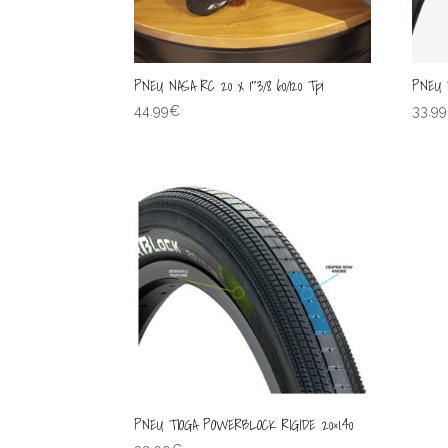
PNEU NASA RC 20 x 1″3/8 60/120 Tpi
PNEU T
44.99
€
33.99
PNEU TIOGA POWERBLOCK RIGIDE 20×1.40