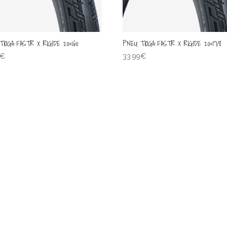
IOGA FASTR X RIGIDE 20×1.60
PNEU TIOGA FASTR X RIGIDE 20×1″1/8
€
33.99
€