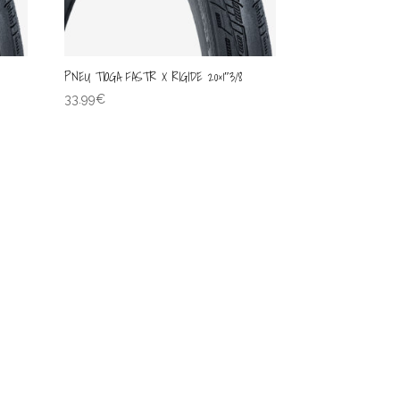
PNEU TIOGA FASTR X RIGIDE 20×1″3/8
33.99
€