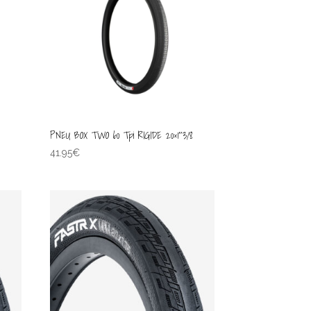
PNEU BOX TWO 60 Tpi RIGIDE 20×1″3/8
41.95
€