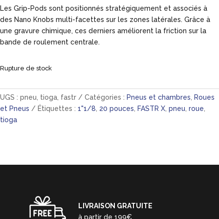
Les Grip-Pods sont positionnés stratégiquement et associés à
des Nano Knobs multi-facettes sur les zones latérales. Grâce à
une gravure chimique, ces derniers améliorent la friction sur la
bande de roulement centrale.
Rupture de stock
UGS :
pneu, tioga, fastr
Catégories :
Pneus et chambres
,
Roues
et Pneus
Étiquettes :
1"1/8
,
20 pouces
,
FASTR X
,
pneu
,
roue
,
tioga
LIVRAISON GRATUITE
à partir de 199€