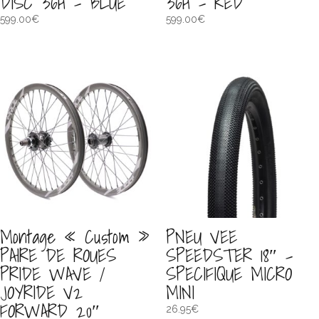
DISC 36H – BLUE
36H – RED
599.00
€
599.00
€
Montage « Custom »
PNEU VEE
PAIRE DE ROUES
SPEEDSTER 18″ –
PRIDE WAVE /
SPECIFIQUE MICRO
JOYRIDE V2
MINI
FORWARD 20″
26.95
€