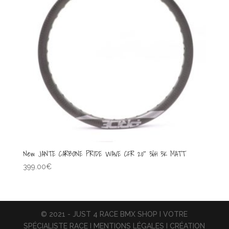
New JANTE CARBONE PRIDE WAVE CFR 20″ 36H 3K MATT
399.00
€
© 2021 - JUST 4 RACE BMX SHOP I VOTRE
SPÉCIALISTE RACE I MENTIONS LÉGALES I CRÉATION