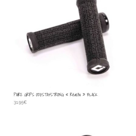
PAIRE GRIPS ODI/STAYSTRONG « Réactiv » BLACK
31.95
€