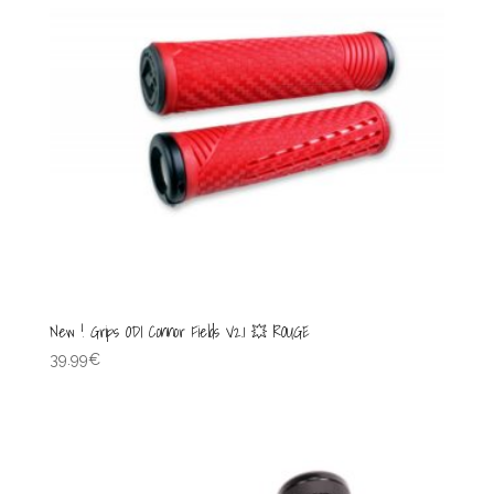
New ! Grips ODI Connor Fields V2.1 💥 ROUGE
39.99
€