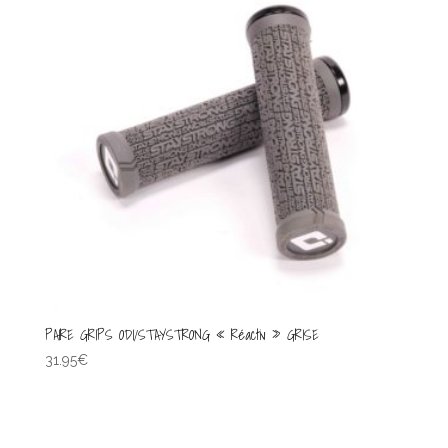
PAIRE GRIPS ODI/STAYSTRONG « Réactiv » GRISE
31.95
€