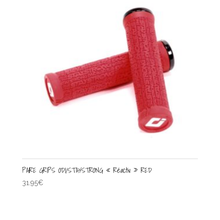
PAIRE GRIPS ODI/STAYSTRONG « Réactiv » RED
31.95
€