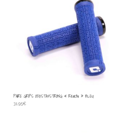
PAIRE GRIPS ODI/STAYSTRONG « Réactiv » BLEU
31.95
€