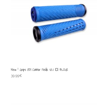
New ! Grips ODI Connor Fields V2.1 💥 BLEUE
39.99
€