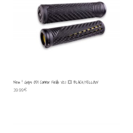
New ! Grips ODI Connor Fields V2.1 💥 BLACK/YELLOW
39.99
€