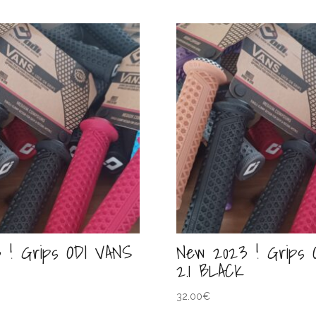
 ! Grips ODI VANS
New 2023 ! Grips 
2.1 BLACK
32.00
€