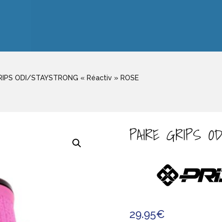
RIPS ODI/STAYSTRONG « Réactiv » ROSE
PAIRE GRIPS O
29.95
€