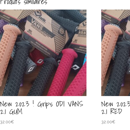
Produits similaires
New 2023 ! Grips ODI VANS
New 2023
2.1 GUM
2.1 RED
32.00
€
32.00
€