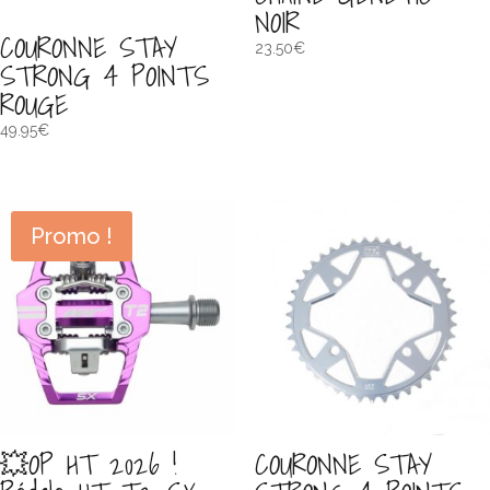
NOIR
COURONNE STAY
23.50
€
STRONG 4 POINTS
ROUGE
49.95
€
Promo !
💥OP HT 2026 !
COURONNE STAY