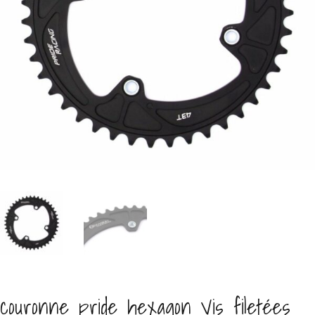
couronne pride hexagon Vis filetées