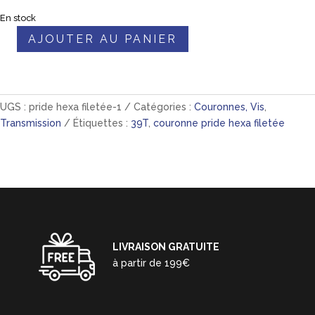
En stock
AJOUTER AU PANIER
quantité
de
couronne
pride
UGS :
pride hexa filetée-1
Catégories :
Couronnes, Vis
,
hexagon
Transmission
Étiquettes :
39T
,
couronne pride hexa filetée
Vis
filetées
Black
-
39T
LIVRAISON GRATUITE
à partir de 199€