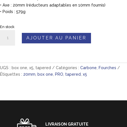
•
Axe : 20mm (réducteurs adaptables en 10mm fournis)
•
Poids : 579g
En stock
quantité
AJOUTER AU PANIER
de
Fourche
carbone
BOX
X5
UGS :
box one, x5, tapered
Catégories :
Carbone
,
Fourches
Tapered
Étiquettes :
20mm
,
box one
,
PRO
,
tapered
,
x5
-
20"
PRO
-
Nouvelle
version
LIVRAISON GRATUITE