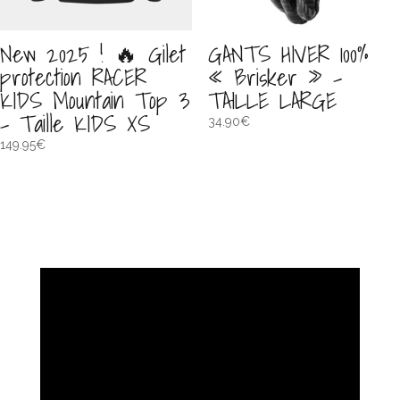
New 2025 ! 🔥 Gilet
GANTS HIVER 100%
protection RACER
« Brisker » –
KIDS Mountain Top 3
TAILLE LARGE
– Taille KIDS XS
34.90
€
149.95
€