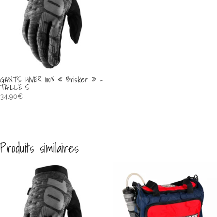
GANTS HIVER 100% « Brisker » –
TAILLE S
34.90
€
Produits similaires