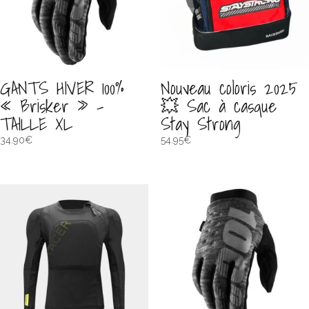
GANTS HIVER 100%
Nouveau coloris 2025
« Brisker » –
💥 Sac à casque
TAILLE XL
Stay Strong
34.90
€
54.95
€