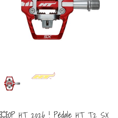
💥OP HT 2026 ! Pédale HT T2 SX