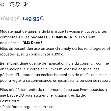
« RED »
Le
Le
169.95
€
149.95
€
prix
prix
initial
actuel
Modèle haut de gamme de la marque taïwanaise, utilisé par les
était :
est :
compétiteurs, les
pédales HT COMPONENTS T1 SX
sont
169.95€.
149.95€.
destinées au
BMX Race
!
Elles disposent d’un axe en acier chromoly qui les rend légères et
robustes, avec un poids limité à 370 g.
Bénéficiant d’une qualité de fabrication hors du commun, comme
en témoigne leur corps en aluminium, extrudé et usiné, ces
pédales HT assurent un enclenchement rapide et sûr, que chacun
pourra régler à sa convenance, en jouant sur la tension du ressort.
Elles bénéficient enfin de roulements à rouleau Evo+, associés à
une bague DU pour assurer une rotation très fluide.
Points forts
+ Plateforme large en aluminium ;