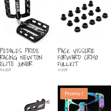
PEDALES PRIDE
PACK VISSERIE
RACING NEWTON
FORWARD CRMO
ELITE JUNIOR
FULLKIT
64.95
€
11.95
€
Promo !