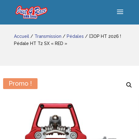
Accueil
/
Transmission
/
Pédales
/ 💥OP HT 2026 !
Pédale HT T2 SX « RED »
Promo !