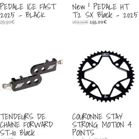
PEDALE ICE FAST
New ! PEDALE HT
2025 – BLACK
T2 SX Black – 2025
Le
Le
29.90
€
169.95
€
155.00
€
prix
prix
initial
actuel
était :
est :
169.95€.
155.00€.
TENDEURS DE
COURONNE STAY
CHAINE FORWARD
STRONG MOTION 4
ST-10 Black
POINTS