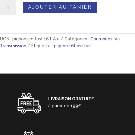
quantité
AJOUTER AU PANIER
de
Pignon
BMX
ICE
3/32
UGS :
pignon ice fast 16T Alu
Catégories :
Couronnes, Vis
,
Aluminium
Transmission
Étiquette :
pignon 16t ice fast
7075
CNC
Polish
16
Dents
LIVRAISON GRATUITE
à partir de 199€