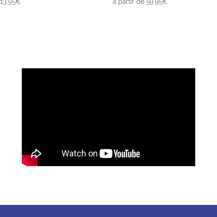
13.95
€
à partir de
59.95
€