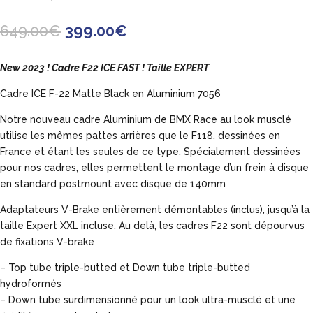
Le
Le
649.00
€
399.00
€
prix
prix
initial
actuel
New 2023 ! Cadre F22 ICE FAST ! Taille EXPERT
était :
est :
649.00€.
399.00€.
Cadre ICE F-22 Matte Black en Aluminium 7056
Notre nouveau cadre Aluminium de BMX Race au look musclé
utilise les mêmes pattes arrières que le F118, dessinées en
France et étant les seules de ce type. Spécialement dessinées
pour nos cadres, elles permettent le montage d’un frein à disque
en standard postmount avec disque de 140mm
Adaptateurs V-Brake entièrement démontables (inclus), jusqu’à la
taille Expert XXL incluse. Au delà, les cadres F22 sont dépourvus
de fixations V-brake
– Top tube triple-butted et Down tube triple-butted
hydroformés
– Down tube surdimensionné pour un look ultra-musclé et une