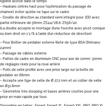
rigidité accrue dans le temps
– Haubans cintrés haut pour l’optimisation du passage de
chaîneet éviter qu’elle ne tape sur le cadre
– Douille de direction au standard semi intégré pour JDD avec
partie inférieure de 56mm ZS44/28,6-ZS56/40
(La douille accepte le montage d’une fourche avec pivot conique
ou bien droit en 1’1/8 à l’aide d’un réducteur de direction)
– Pour Boîtier de pédalier externe fileté de type BSA (Shimano
24mm)
– Passage de câbles externe
– Pattes de cadre en Aluminium CNC pour axe de 10mm. 30mm
de réglages réels pour la roue arrière
– Puits de selle profilé avec une prise large sur la boîte de
pédalier en 68mm.
– Accepte une tige de selle de Ø 27,2 mm et un collier de selle
en Ø31.8mm
– Géométrie très slooping et bases arrières courtes pour une
prise en main rapide par tous
Disponible en tailles : Expert, Expert XL, Expert XXL, PRO, PRO XL,