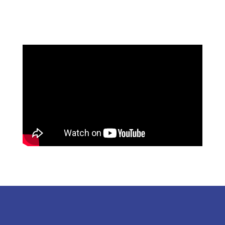
était :
est :
649.00€.
399.00€.