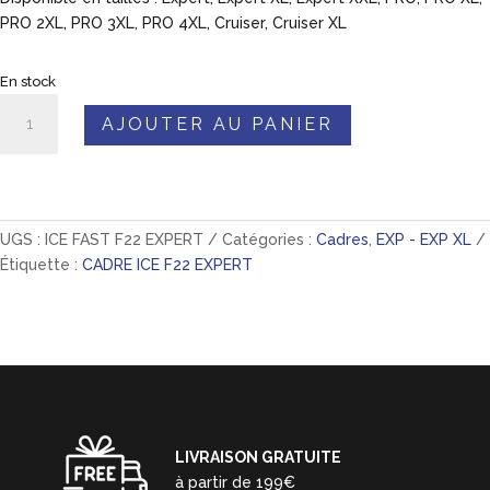
PRO 2XL, PRO 3XL, PRO 4XL, Cruiser, Cruiser XL
En stock
quantité
AJOUTER AU PANIER
de
🚀
Cadre
ICE
F22
UGS :
ICE FAST F22 EXPERT
Catégories :
Cadres
,
EXP - EXP XL
-
Étiquette :
CADRE ICE F22 EXPERT
EXPERT
-
Déstock
!
LIVRAISON GRATUITE
à partir de 199€