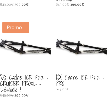
Le
Le
Le
Le
649.00
€
399.00
€
649.00
€
399.00
€
prix
prix
prix
prix
initial
actuel
initial
actuel
était :
est :
était :
est :
649.00€.
399.00€.
649.00€.
399.00€.
Promo !
🚀 Cadre ICE F22 –
💥 Cadre ICE F22 –
CRUISER PROXL –
PRO
Déstock !
649.00
€
Le
Le
649.00
€
399.00
€
prix
prix
initial
actuel